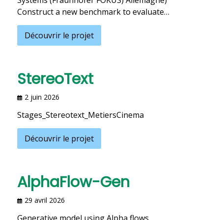
Systems (Fraunhofer FOKUS) Allemagne)
Construct a new benchmark to evaluate…
Découvrir le projet
StereoText
2 juin 2026
Stages_Stereotext_MetiersCinema
Découvrir le projet
AlphaFlow-Gen
29 avril 2026
Generative model using Alpha flows